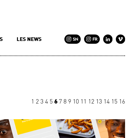
TS
LES NEWS
1
2
3
4
5
6
7
8
9
10
11
12
13
14
15
16