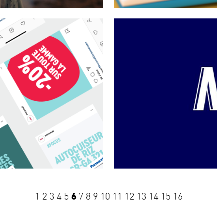
1
2
3
4
5
6
7
8
9
10
11
12
13
14
15
16