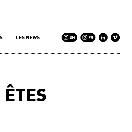
TS
LES NEWS
 ÊTES