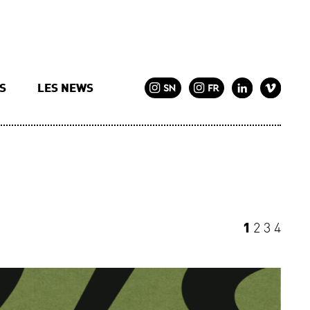
TS
LES NEWS
1
2
3
4