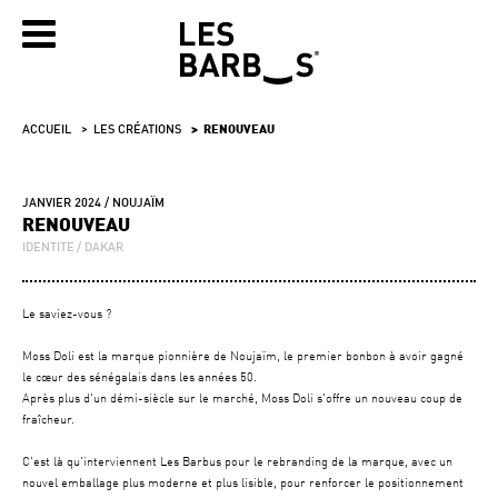
ACCUEIL
LES CRÉATIONS
RENOUVEAU
JANVIER 2024
NOUJAÏM
RENOUVEAU
IDENTITE
DAKAR
Le saviez-vous ?
Moss Doli est la marque pionnière de Noujaïm, le premier bonbon à avoir gagné
le cœur des sénégalais dans les années 50.
Après plus d'un démi-siècle sur le marché, Moss Doli s'offre un nouveau coup de
fraîcheur.
C'est là qu'interviennent Les Barbus pour le rebranding de la marque, avec un
nouvel emballage plus moderne et plus lisible, pour renforcer le positionnement