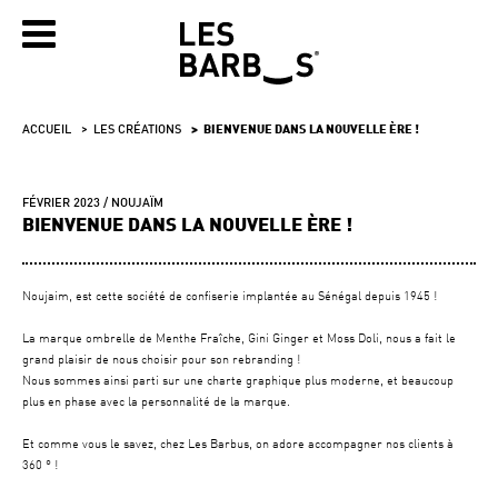
ACCUEIL
LES CRÉATIONS
BIENVENUE DANS LA NOUVELLE ÈRE !
FÉVRIER 2023
NOUJAÏM
BIENVENUE DANS LA NOUVELLE ÈRE !
Noujaim, est cette société de confiserie implantée au Sénégal depuis 1945 !
La marque ombrelle de Menthe Fraîche, Gini Ginger et Moss Doli, nous a fait le
grand plaisir de nous choisir pour son rebranding !
Nous sommes ainsi parti sur une charte graphique plus moderne, et beaucoup
plus en phase avec la personnalité de la marque.
Et comme vous le savez, chez Les Barbus, on adore accompagner nos clients à
360 ° !