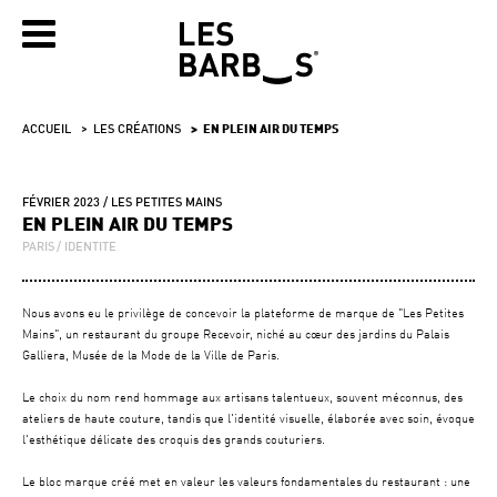
ACCUEIL
LES CRÉATIONS
EN PLEIN AIR DU TEMPS
FÉVRIER 2023
LES PETITES MAINS
EN PLEIN AIR DU TEMPS
PARIS
IDENTITE
Nous avons eu le privilège de concevoir la plateforme de marque de "Les Petites
Mains", un restaurant du groupe Recevoir, niché au cœur des jardins du Palais
Galliera, Musée de la Mode de la Ville de Paris.
Le choix du nom rend hommage aux artisans talentueux, souvent méconnus, des
ateliers de haute couture, tandis que l'identité visuelle, élaborée avec soin, évoque
l'esthétique délicate des croquis des grands couturiers.
Le bloc marque créé met en valeur les valeurs fondamentales du restaurant : une