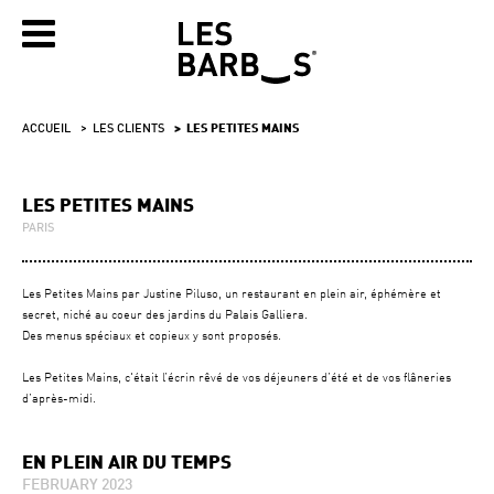
ACCUEIL
LES CLIENTS
LES PETITES MAINS
LES PETITES MAINS
PARIS
Les Petites Mains par Justine Piluso, un restaurant en plein air, éphémère et
secret, niché au coeur des jardins du Palais Galliera.
Des menus spéciaux et copieux y sont proposés.
Les Petites Mains, c'était l’écrin rêvé de vos déjeuners d’été et de vos flâneries
d’après-midi.
EN PLEIN AIR DU TEMPS
FEBRUARY 2023