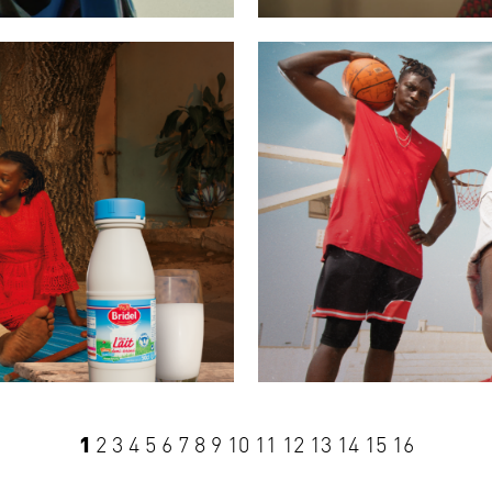
1
2
3
4
5
6
7
8
9
10
11
12
13
14
15
16