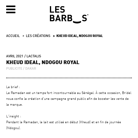
ACCUEIL
LES CRÉATIONS
KHEUD IDEAL, NDOGOU ROYAL
AVRIL 2021
LACTALIS
KHEUD IDEAL, NDOGOU ROYAL
PUBLICITE
DAKAR
Le brief :
Le Ramadan est un temps fort incontournable au Sénégal. À cette occasion, Bridel
nous confie la création d'une campagne grand public afin de booster les vente de
la marque.
L'insight :
Pendant le Ramadan, le lait est utilisé en début (Kheud) et en fin de journée
(Ndogou).