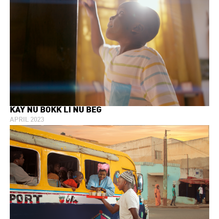
KAY ÑU BOKK LI ÑU BËG
APRIL 2023