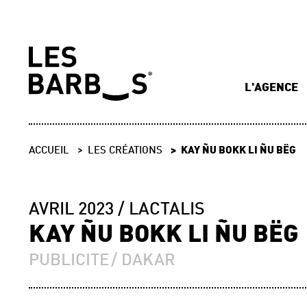
L'AGENCE
ACCUEIL
LES CRÉATIONS
KAY ÑU BOKK LI ÑU BËG
AVRIL 2023
LACTALIS
KAY ÑU BOKK LI ÑU BËG
PUBLICITE
DAKAR