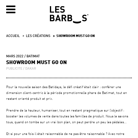
ACCUEIL
LES CRÉATIONS
SHOWROOM MUST GO ON
MARS 2022
BATIMAT
SHOWROOM MUST GO ON
PUBLICITE
DAKAR
Pour la nouvelle saison des Batidays, le défi créatif était clair : conférer une
dimension client-centric à la période promotionnelle phare de Batimat, tout en
restant orienté produit et prix.
Prendre de la hauteur, humaniser, tout en restant pragmatique sur l’objectif :
booster les volumes de vente dans toutes les familles de produit. Nous le savons
tous, quand on tombe sur un vrai bon plan, on peut perdre un peu les pédales...
Et si pour une fois il était raisonnable de ne pas être raisonnable ? Avec notre