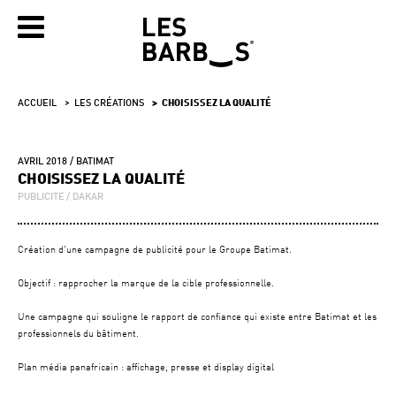
ACCUEIL
LES CRÉATIONS
CHOISISSEZ LA QUALITÉ
AVRIL 2018
BATIMAT
CHOISISSEZ LA QUALITÉ
PUBLICITE
DAKAR
Création d'une campagne de publicité pour le Groupe Batimat.
Objectif : rapprocher la marque de la cible professionnelle.
Une campagne qui souligne le rapport de confiance qui existe entre Batimat et les
professionnels du bâtiment.
Plan média panafricain : affichage, presse et display digital