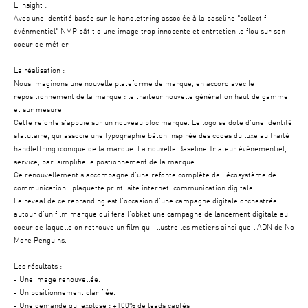
L'insight :
Avec une identité basée sur le handlettring associée à la baseline "collectif
événmentiel" NMP pâtit d'une image trop innocente et entrtetien le flou sur son
coeur de métier.
La réalisation :
Nous imaginons une nouvelle plateforme de marque, en accord avec le
repositionnement de la marque : le traiteur nouvelle génération haut de gamme
et sur mesure.
Cette refonte s'appuie sur un nouveau bloc marque. Le logo se dote d'une identité
statutaire, qui associe une typographie bâton inspirée des codes du luxe au traité
handlettring iconique de la marque. La nouvelle Baseline Triateur événementiel,
service, bar, simplifie le postionnement de la marque.
Ce renouvellement s'accompagne d'une refonte complète de l'écosystème de
communication : plaquette print, site internet, communication digitale.
Le reveal de ce rebranding est l'occasion d'une campagne digitale orchestrée
autour d'un film marque qui fera l'obket une campagne de lancement digitale au
coeur de laquelle on retrouve un film qui illustre les métiers ainsi que l'ADN de No
More Penguins.
Les résultats :
- Une image renouvellée.
- Un positionnement clarifiée.
- Une demande qui explose : +100% de leads captés