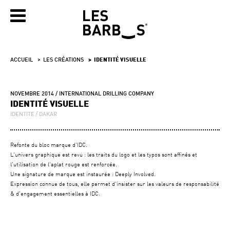
ACCUEIL
LES CRÉATIONS
IDENTITÉ VISUELLE
NOVEMBRE 2014
INTERNATIONAL DRILLING COMPANY
IDENTITÉ VISUELLE
IDENTITE
DAKAR
Refonte du bloc marque d'IDC.
L'univers graphique est revu : les traits du logo et les typos sont affinés et
l'utilisation de l'aplat rouge est renforcée.
Une signature de marque est instaurée : Deeply Involved.
Expression connue de tous, elle permet d'insister sur les valeurs de responsabilité
& d'engagement essentielles à IDC.