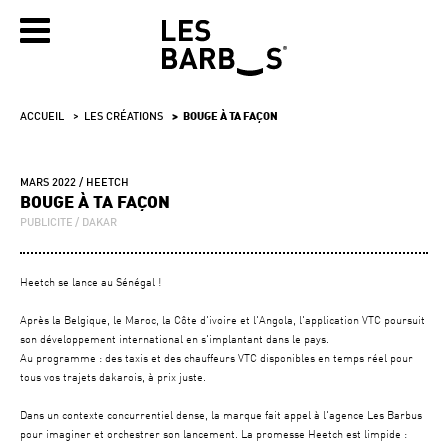
ACCUEIL
LES CRÉATIONS
BOUGE À TA FAÇON
MARS 2022
HEETCH
BOUGE À TA FAÇON
PUBLICITE
DAKAR
Heetch se lance au Sénégal !
Après la Belgique, le Maroc, la Côte d'ivoire et l'Angola, l'application VTC poursuit
son développement international en s'implantant dans le pays.
Au programme : des taxis et des chauffeurs VTC disponibles en temps réel pour
tous vos trajets dakarois, à prix juste.
Dans un contexte concurrentiel dense, la marque fait appel à l'agence Les Barbus
pour imaginer et orchestrer son lancement. La promesse Heetch est limpide :