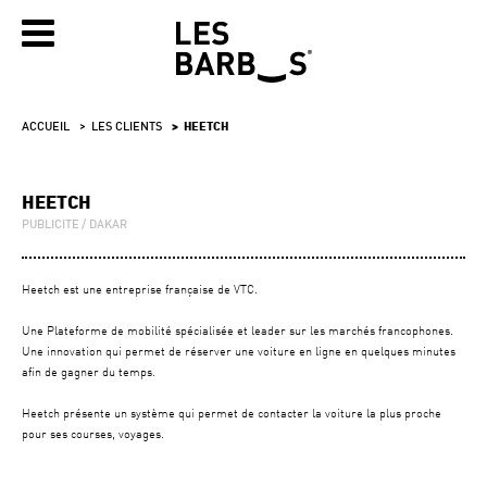
ACCUEIL
LES CLIENTS
HEETCH
HEETCH
PUBLICITE
DAKAR
Heetch est une entreprise française de VTC.
Une Plateforme de mobilité spécialisée et leader sur les marchés francophones.
Une innovation qui permet de réserver une voiture en ligne en quelques minutes
afin de gagner du temps.
Heetch présente un système qui permet de contacter la voiture la plus proche
pour ses courses, voyages.