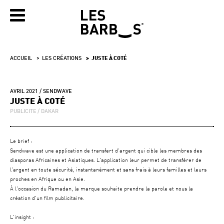
ACCUEIL
LES CRÉATIONS
JUSTE À COTÉ
AVRIL 2021
SENDWAVE
JUSTE À COTÉ
PUBLICITE
DAKAR
Le brief :
Sendwave est une application de transfert d'argent qui cible les membres des
diasporas Africaines et Asiatiques. L'application leur permet de transférer de
l'argent en toute sécurité, instantanément et sans frais à leurs familles et leurs
proches en Afrique ou en Asie.
À l'occasion du Ramadan, la marque souhaite prendre la parole et nous la
création d'un film publicitaire.
L'insight :