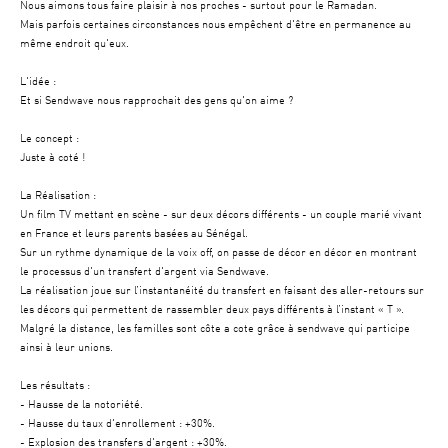
Nous aimons tous faire plaisir à nos proches - surtout pour le Ramadan.
Mais parfois certaines circonstances nous empêchent d'être en permanence au
même endroit qu'eux.
L'idée :
Et si Sendwave nous rapprochait des gens qu'on aime ?
Le concept :
Juste à coté !
La Réalisation :
Un film TV mettant en scène - sur deux décors différents - un couple marié vivant
en France et leurs parents basées au Sénégal.
Sur un rythme dynamique de la voix off, on passe de décor en décor en montrant
le processus d'un transfert d'argent via Sendwave.
La réalisation joue sur l’instantanéité du transfert en faisant des aller-retours sur
les décors qui permettent de rassembler deux pays différents à l’instant « T ».
Malgré la distance, les familles sont côte a cote grâce à sendwave qui participe
ainsi à leur unions.
Les résultats :
- Hausse de la notoriété.
- Hausse du taux d'enrollement : +30%.
- Explosion des transfers d'argent : +30%.