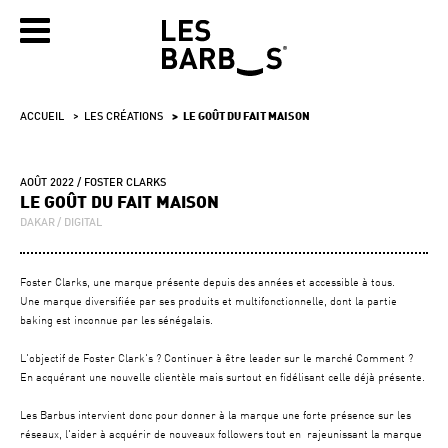
ACCUEIL
LES CRÉATIONS
LE GOÛT DU FAIT MAISON
AOÛT 2022
FOSTER CLARKS
LE GOÛT DU FAIT MAISON
DAKAR
DIGITAL
Foster Clarks, une marque présente depuis des années et accessible à tous.
Une marque diversifiée par ses produits et multifonctionnelle, dont la partie
baking est inconnue par les sénégalais.
L'objectif de Foster Clark's ? Continuer à être leader sur le marché Comment ?
En acquérant une nouvelle clientèle mais surtout en fidélisant celle déjà présente.
Les Barbus intervient donc pour donner à la marque une forte présence sur les
réseaux, l'aider à acquérir de nouveaux followers tout en rajeunissant la marque