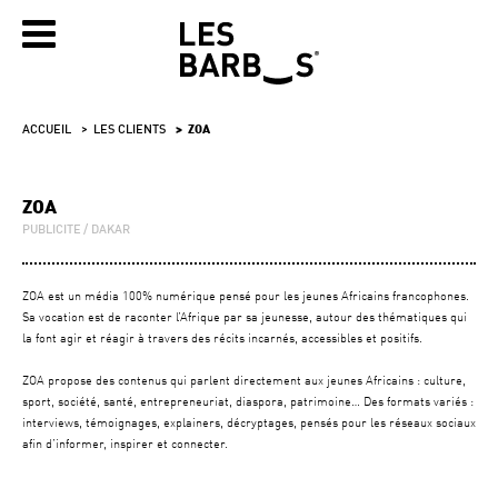
ACCUEIL
LES CLIENTS
ZOA
ZOA
PUBLICITE
DAKAR
ZOA est un média 100% numérique pensé pour les jeunes Africains francophones.
Sa vocation est de raconter l’Afrique par sa jeunesse, autour des thématiques qui
la font agir et réagir à travers des récits incarnés, accessibles et positifs.
ZOA propose des contenus qui parlent directement aux jeunes Africains : culture,
sport, société, santé, entrepreneuriat, diaspora, patrimoine… Des formats variés :
interviews, témoignages, explainers, décryptages, pensés pour les réseaux sociaux
afin d’informer, inspirer et connecter.