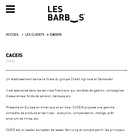
ACCUEIL
LES CLIENTS
CACEIS
CACEIS
PARIS
Un établissement bancaire filiale du groupe Crédit Agricole et Santander.
Il est spécialisé dans les services financiers aux sociétés de gestion, compagnies
d’assurances, fonds de pension, banques etc.
Présente en Europe en Amérique et en Asie, CACEIS propose une gamme
complète de produits et services : exécution, compensation, change, prêt
emprunt de titres, etc.
CAEIS est un leader européen de lasser Servicing et compte parmi les principaux