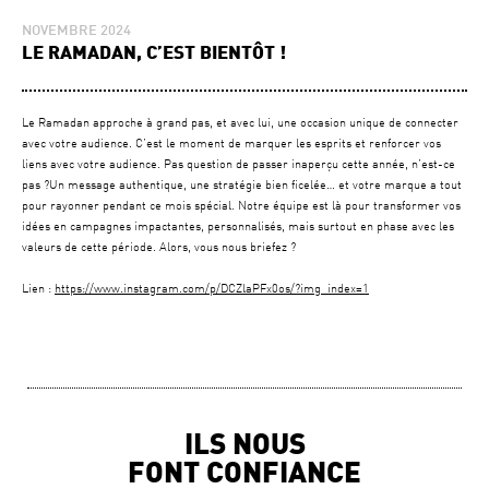
NOVEMBRE 2024
LE RAMADAN, C’EST BIENTÔT !
Le Ramadan approche à grand pas, et avec lui, une occasion unique de connecter
avec votre audience. C’est le moment de marquer les esprits et renforcer vos
liens avec votre audience. Pas question de passer inaperçu cette année, n’est-ce
pas ?Un message authentique, une stratégie bien ficelée… et votre marque a tout
pour rayonner pendant ce mois spécial. Notre équipe est là pour transformer vos
idées en campagnes impactantes, personnalisés, mais surtout en phase avec les
valeurs de cette période. Alors, vous nous briefez ?
Lien :
https://www.instagram.com/p/DCZlaPFx0os/?img_index=1
ILS NOUS
FONT CONFIANCE