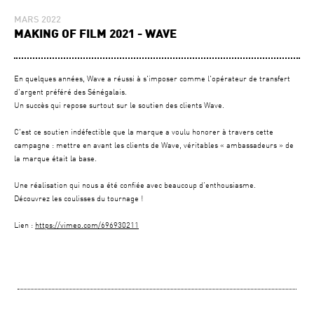
MARS 2022
MAKING OF FILM 2021 - WAVE
En quelques années, Wave a réussi à s'imposer comme l'opérateur de transfert
d'argent préféré des Sénégalais.
Un succès qui repose surtout sur le soutien des clients Wave.
C'est ce soutien indéfectible que la marque a voulu honorer à travers cette
campagne : mettre en avant les clients de Wave, véritables « ambassadeurs » de
la marque était la base.
Une réalisation qui nous a été confiée avec beaucoup d’enthousiasme.
Découvrez les coulisses du tournage !
Lien :
https://vimeo.com/696930211